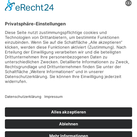
D - 24783 Osterrönfeld
PRODUKT
VEREIN-LSE
Pro-feed 5.1
Kontakt
Preise
Support
Shop
Mein Konto
KONTAKT
info@verein-lse.de
+49 0173 60 87 84 3
©
2026
Verein-LSE. All rights reserved.
Impressum
|
Datenschutz
| Powered by
Geoffrey.de
.