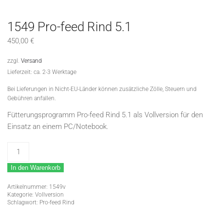
1549 Pro-feed Rind 5.1
450,00
€
zzgl.
Versand
Lieferzeit: ca. 2-3 Werktage
Bei Lieferungen in Nicht-EU-Länder können zusätzliche Zölle, Steuern und
Gebühren anfallen.
Fütterungsprogramm Pro-feed Rind 5.1 als Vollversion für den
Einsatz an einem PC/Notebook.
1549
Pro-
In den Warenkorb
feed
Rind
Artikelnummer:
1549v
5.1
Kategorie:
Vollversion
Schlagwort:
Pro-feed Rind
Menge