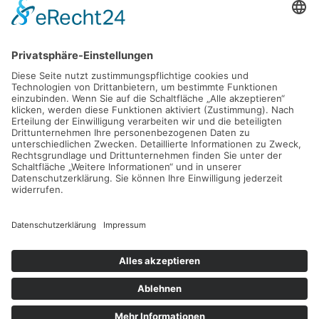
D - 24783 Osterrönfeld
PRODUKT
VEREIN-LSE
Pro-feed 5.1
Kontakt
Preise
Support
Shop
Mein Konto
KONTAKT
info@verein-lse.de
+49 0173 60 87 84 3
©
2026
Verein-LSE. All rights reserved.
Impressum
|
Datenschutz
| Powered by
Geoffrey.de
.