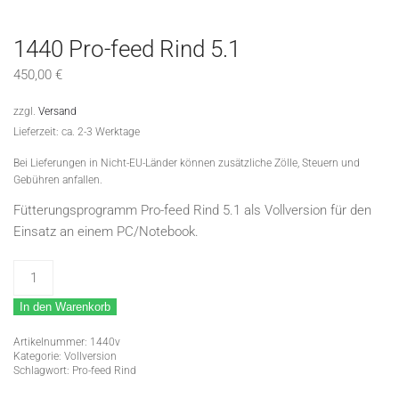
1440 Pro-feed Rind 5.1
450,00
€
zzgl.
Versand
Lieferzeit: ca. 2-3 Werktage
Bei Lieferungen in Nicht-EU-Länder können zusätzliche Zölle, Steuern und
Gebühren anfallen.
Fütterungsprogramm Pro-feed Rind 5.1 als Vollversion für den
Einsatz an einem PC/Notebook.
1440
Pro-
In den Warenkorb
feed
Rind
Artikelnummer:
1440v
5.1
Kategorie:
Vollversion
Schlagwort:
Pro-feed Rind
Menge