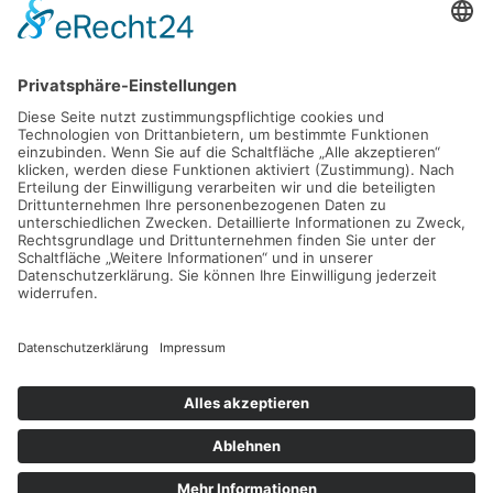
D - 24783 Osterrönfeld
PRODUKT
VEREIN-LSE
Pro-feed 5.1
Kontakt
Preise
Support
Shop
Mein Konto
KONTAKT
info@verein-lse.de
+49 0173 60 87 84 3
©
2026
Verein-LSE. All rights reserved.
Impressum
|
Datenschutz
| Powered by
Geoffrey.de
.