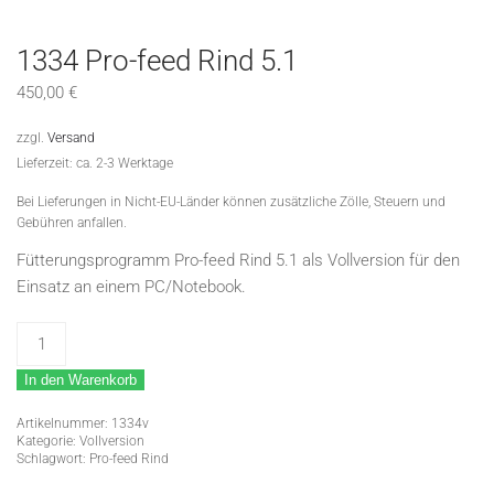
1334 Pro-feed Rind 5.1
450,00
€
zzgl.
Versand
Lieferzeit: ca. 2-3 Werktage
Bei Lieferungen in Nicht-EU-Länder können zusätzliche Zölle, Steuern und
Gebühren anfallen.
Fütterungsprogramm Pro-feed Rind 5.1 als Vollversion für den
Einsatz an einem PC/Notebook.
1334
Pro-
In den Warenkorb
feed
Rind
Artikelnummer:
1334v
5.1
Kategorie:
Vollversion
Schlagwort:
Pro-feed Rind
Menge