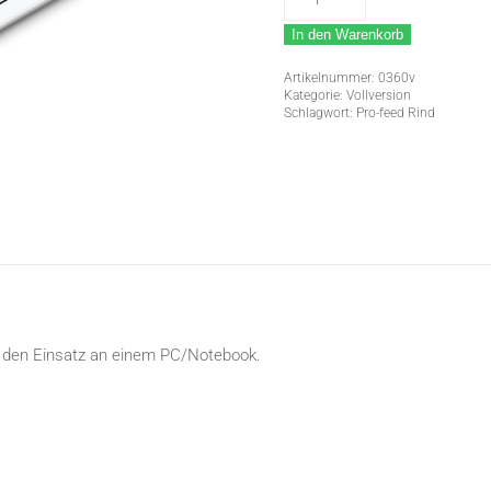
Pro-
In den Warenkorb
feed
Rind
Artikelnummer:
0360v
5.1
Kategorie:
Vollversion
Schlagwort:
Pro-feed Rind
Menge
r den Einsatz an einem PC/Notebook.