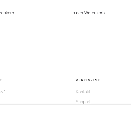
renkorb
In den Warenkorb
T
VEREIN-LSE
 5.1
Kontakt
Support
Mein Konto