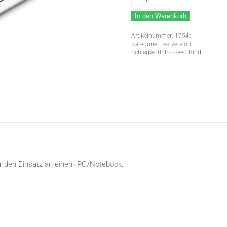
Pro-
In den Warenkorb
feed
Rind
Artikelnummer:
1754t
5.1
Kategorie:
Testversion
Schlagwort:
Pro-feed Rind
Menge
ür den Einsatz an einem PC/Notebook.