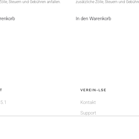
Zölle, Steuern und Gebühren anfallen.
zusätzliche Zölle, Steuern und Gebühre
renkorb
In den Warenkorb
T
VEREIN-LSE
 5.1
Kontakt
Support
Mein Konto