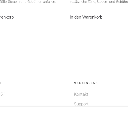
Zölle, Steuern und Gebühren anfallen.
zusätzliche Zölle, Steuern und Gebühre
renkorb
In den Warenkorb
T
VEREIN-LSE
 5.1
Kontakt
Support
Mein Konto