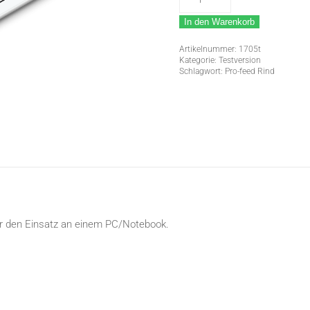
Pro-
In den Warenkorb
feed
Rind
Artikelnummer:
1705t
5.1
Kategorie:
Testversion
Schlagwort:
Pro-feed Rind
Menge
ür den Einsatz an einem PC/Notebook.