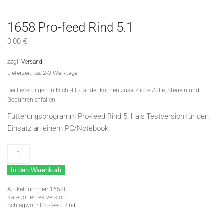
1658 Pro-feed Rind 5.1
0,00
€
zzgl.
Versand
Lieferzeit: ca. 2-3 Werktage
Bei Lieferungen in Nicht-EU-Länder können zusätzliche Zölle, Steuern und
Gebühren anfallen.
Fütterungsprogramm Pro-feed Rind 5.1 als Testversion für den
Einsatz an einem PC/Notebook.
1658
Pro-
In den Warenkorb
feed
Rind
Artikelnummer:
1658t
5.1
Kategorie:
Testversion
Schlagwort:
Pro-feed Rind
Menge