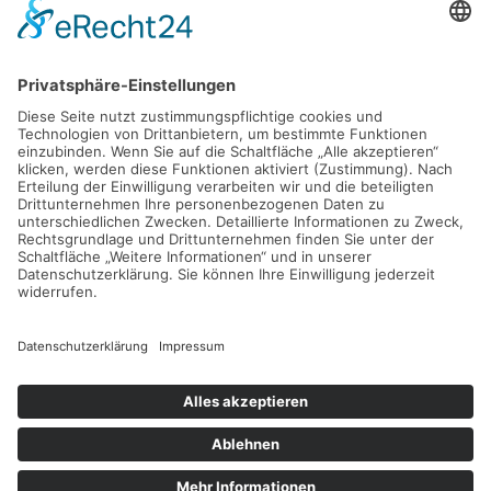
D - 24783 Osterrönfeld
PRODUKT
VEREIN-LSE
Pro-feed 5.1
Kontakt
Preise
Support
Shop
Mein Konto
KONTAKT
info@verein-lse.de
+49 0173 60 87 84 3
©
2026
Verein-LSE. All rights reserved.
Impressum
|
Datenschutz
| Powered by
Geoffrey.de
.