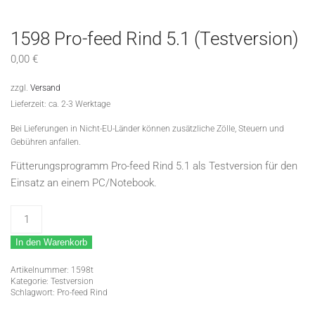
1598 Pro-feed Rind 5.1 (Testversion)
0,00
€
zzgl.
Versand
Lieferzeit: ca. 2-3 Werktage
Bei Lieferungen in Nicht-EU-Länder können zusätzliche Zölle, Steuern und
Gebühren anfallen.
Fütterungsprogramm Pro-feed Rind 5.1 als Testversion für den
Einsatz an einem PC/Notebook.
1598
Pro-
In den Warenkorb
feed
Rind
Artikelnummer:
1598t
5.1
Kategorie:
Testversion
Schlagwort:
Pro-feed Rind
(Testversion)
Menge