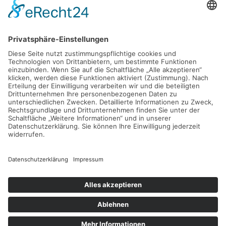
D - 24783 Osterrönfeld
PRODUKT
VEREIN-LSE
Pro-feed 5.1
Kontakt
Preise
Support
Shop
Mein Konto
KONTAKT
info@verein-lse.de
+49 0173 60 87 84 3
©
2026
Verein-LSE. All rights reserved.
Impressum
|
Datenschutz
| Powered by
Geoffrey.de
.