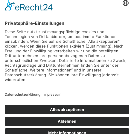
D - 24783 Osterrönfeld
PRODUKT
VEREIN-LSE
Pro-feed 5.1
Kontakt
Preise
Support
Shop
Mein Konto
KONTAKT
info@verein-lse.de
+49 0173 60 87 84 3
©
2026
Verein-LSE. All rights reserved.
Impressum
|
Datenschutz
| Powered by
Geoffrey.de
.