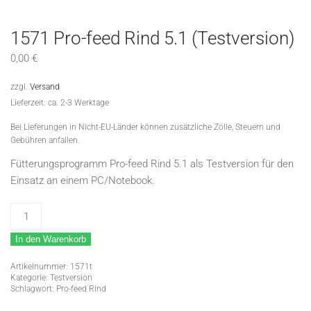
1571 Pro-feed Rind 5.1 (Testversion)
0,00
€
zzgl.
Versand
Lieferzeit: ca. 2-3 Werktage
Bei Lieferungen in Nicht-EU-Länder können zusätzliche Zölle, Steuern und
Gebühren anfallen.
Fütterungsprogramm Pro-feed Rind 5.1 als Testversion für den
Einsatz an einem PC/Notebook.
1571
Pro-
In den Warenkorb
feed
Rind
Artikelnummer:
1571t
5.1
Kategorie:
Testversion
Schlagwort:
Pro-feed Rind
(Testversion)
Menge