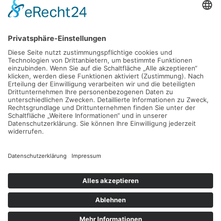
D - 24783 Osterrönfeld
PRODUKT
VEREIN-LSE
Pro-feed 5.1
Kontakt
Preise
Support
Shop
Mein Konto
KONTAKT
info@verein-lse.de
+49 0173 60 87 84 3
©
2026
Verein-LSE. All rights reserved.
Impressum
|
Datenschutz
| Powered by
Geoffrey.de
.