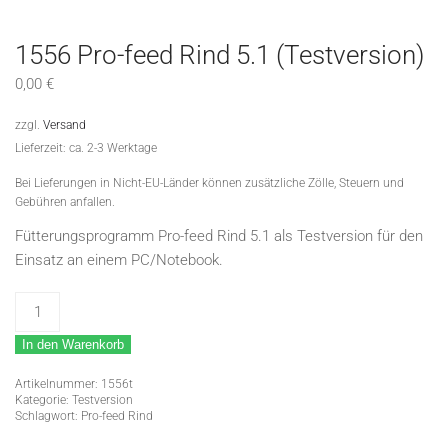
1556 Pro-feed Rind 5.1 (Testversion)
0,00
€
zzgl.
Versand
Lieferzeit: ca. 2-3 Werktage
Bei Lieferungen in Nicht-EU-Länder können zusätzliche Zölle, Steuern und
Gebühren anfallen.
Fütterungsprogramm Pro-feed Rind 5.1 als Testversion für den
Einsatz an einem PC/Notebook.
1556
Pro-
In den Warenkorb
feed
Rind
Artikelnummer:
1556t
5.1
Kategorie:
Testversion
Schlagwort:
Pro-feed Rind
(Testversion)
Menge