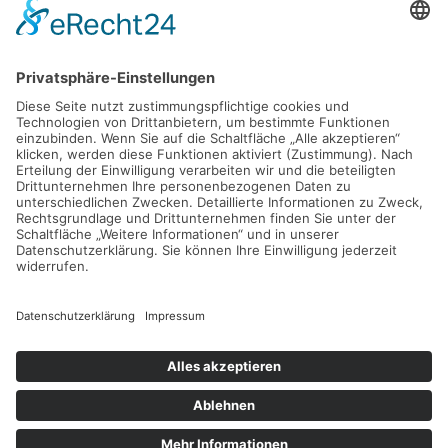
D - 24783 Osterrönfeld
PRODUKT
VEREIN-LSE
Pro-feed 5.1
Kontakt
Preise
Support
Shop
Mein Konto
KONTAKT
info@verein-lse.de
+49 0173 60 87 84 3
©
2026
Verein-LSE. All rights reserved.
Impressum
|
Datenschutz
| Powered by
Geoffrey.de
.