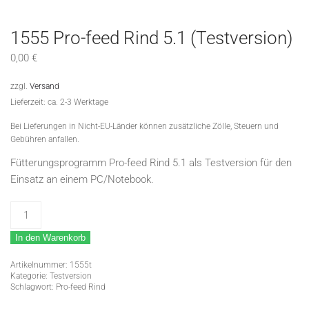
1555 Pro-feed Rind 5.1 (Testversion)
0,00
€
zzgl.
Versand
Lieferzeit: ca. 2-3 Werktage
Bei Lieferungen in Nicht-EU-Länder können zusätzliche Zölle, Steuern und
Gebühren anfallen.
Fütterungsprogramm Pro-feed Rind 5.1 als Testversion für den
Einsatz an einem PC/Notebook.
1555
Pro-
In den Warenkorb
feed
Rind
Artikelnummer:
1555t
5.1
Kategorie:
Testversion
Schlagwort:
Pro-feed Rind
(Testversion)
Menge