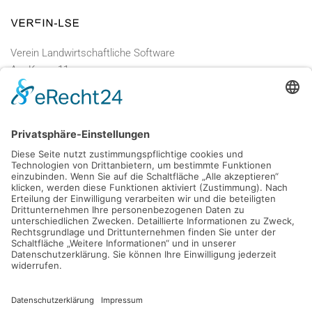
Verein Landwirtschaftliche Software
Am Kamp 11
D - 24783 Osterrönfeld
PRODUKT
VEREIN-LSE
Pro-feed 5.1
Kontakt
Preise
Support
Shop
Mein Konto
KONTAKT
info@verein-lse.de
+49 0173 60 87 84 3